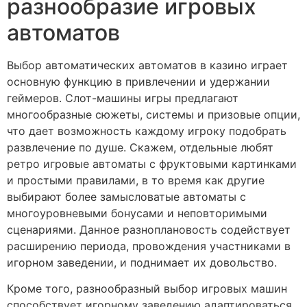
разнообразие игровых
автоматов
Выбор автоматических автоматов в казино играет
основную функцию в привлечении и удержании
геймеров. Слот-машины игры предлагают
многообразные сюжеты, системы и призовые опции,
что дает возможность каждому игроку подобрать
развлечение по душе. Скажем, отдельные любят
ретро игровые автоматы с фруктовыми картинками
и простыми правилами, в то время как другие
выбирают более замысловатые автоматы с
многоуровневыми бонусами и неповторимыми
сценариями. Данное разноплановость содействует
расширению периода, провождения участниками в
игорном заведении, и поднимает их довольство.
Кроме того, разнообразный выбор игровых машин
способствует игорному заведению адаптироваться