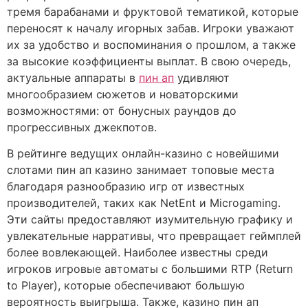
тремя барабанами и фруктовой тематикой, которые
переносят к началу игорных забав. Игроки уважают
их за удобство и воспоминания о прошлом, а также
за высокие коэффициенты выплат. В свою очередь,
актуальные аппараты в
пин ап
удивляют
многообразием сюжетов и новаторскими
возможностями: от бонусных раундов до
прогрессивных джекпотов.
В рейтинге ведущих онлайн-казино с новейшими
слотами пин ап казино занимает топовые места
благодаря разнообразию игр от известных
производителей, таких как NetEnt и Microgaming.
Эти сайты предоставляют изумительную графику и
увлекательные нарративы, что превращает геймплей
более вовлекающей. Наиболее известны среди
игроков игровые автоматы с большими RTP (Return
to Player), которые обеспечивают большую
вероятность выигрыша. Также, казино пин ап