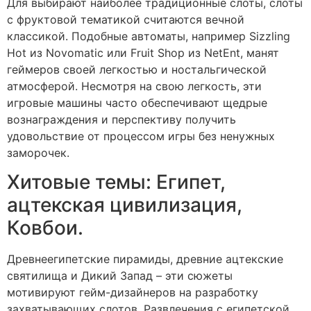
Для выбирают наиболее традиционные слоты, слоты
с фруктовой тематикой считаются вечной
классикой. Подобные автоматы, например Sizzling
Hot из Novomatic или Fruit Shop из NetEnt, манят
геймеров своей легкостью и ностальгической
атмосферой. Несмотря на свою легкость, эти
игровые машины часто обеспечивают щедрые
вознаграждения и перспективу получить
удовольствие от процессом игры без ненужных
заморочек.
Хитовые темы: Египет,
ацтекская цивилизация,
Ковбои.
Древнеегипетские пирамиды, древние ацтекские
святилища и Дикий Запад – эти сюжеты
мотивируют гейм-дизайнеров на разработку
захватывающих слотов. Развлечения с египетской