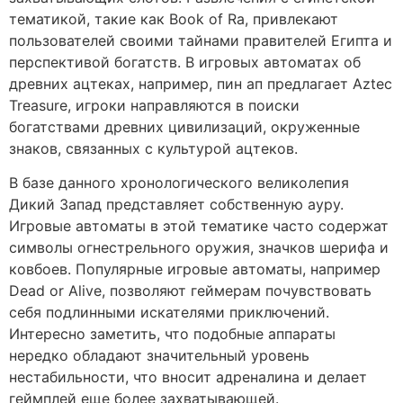
тематикой, такие как Book of Ra, привлекают
пользователей своими тайнами правителей Египта и
перспективой богатств. В игровых автоматах об
древних ацтеках, например, пин ап предлагает Aztec
Treasure, игроки направляются в поиски
богатствами древних цивилизаций, окруженные
знаков, связанных с культурой ацтеков.
В базе данного хронологического великолепия
Дикий Запад представляет собственную ауру.
Игровые автоматы в этой тематике часто содержат
символы огнестрельного оружия, значков шерифа и
ковбоев. Популярные игровые автоматы, например
Dead or Alive, позволяют геймерам почувствовать
себя подлинными искателями приключений.
Интересно заметить, что подобные аппараты
нередко обладают значительный уровень
нестабильности, что вносит адреналина и делает
геймплей еще более захватывающей.