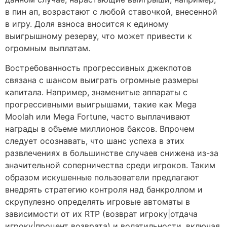
в пин ап, возрастают с любой ставочкой, внесенной
в игру. Доля взноса вносится к единому
выигрышному резерву, что может привести к
огромным выплатам.
Востребованность прогрессивных джекпотов
связана с шансом выиграть огромные размеры
капитала. Например, знаменитые аппараты с
прогрессивными выигрышами, такие как Mega
Moolah или Mega Fortune, часто выплачивают
награды в объеме миллионов баксов. Впрочем
следует осознавать, что шанс успеха в этих
развлечениях в большинстве случаев снижена из-за
значительной соперничества среди игроков. Таким
образом искушенные пользователи предлагают
внедрять стратегию контроля над банкроллом и
скрупулезно определять игровые автоматы в
зависимости от их RTP (возврат игроку|отдача
игроку|процент возврата) и волатильности, включая