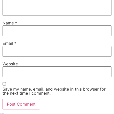
Name
*
Email
*
Website
Save my name, email, and website in this browser for
the next time I comment.