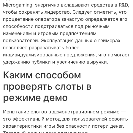
Microgaming, энергично вкладывают средства в R&D,
чтобы сохранять лидерство. Следует отметить, что
процветание оператора зачастую определяется его
способности подстраиваться под рыночным
изменениям и игровым предпочтениям
пользователей. Эксплуатация данных о геймерах
позволяет разрабатывать более
индивидуализированные предложения, что помогает
удержанию публики и увеличению выручки.
Каким способом
проверять слоты в
режиме демо
Испытание слотов в демонстрационном режиме —
это эффективный метод для пользователей освоить
характеристики игры без опасности потери денег.