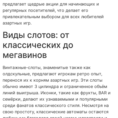
предлагает щедрые акции для начинающих и
регулярных посетителей, что делает его
привлекательным выбором для всех любителей
азартных игр.
Виды слотов: от
классических до
мегавинов
Винтажные-слоты, знаменитые также как
олдскульные, предлагают игрокам ретро опыт,
перенося их к корням азартных игр. Эти слоты
обычно имеют 3 цилиндра и ограниченное объём
линий выигрыша. Иконки, такие как фрукты, BAR и
семёрки, делают их узнаваемыми и популярными
среди фанатов классического стиля. Несмотря на
свою простоту, классические автоматы остаются
любимыми благодаря своей незамысловатости и