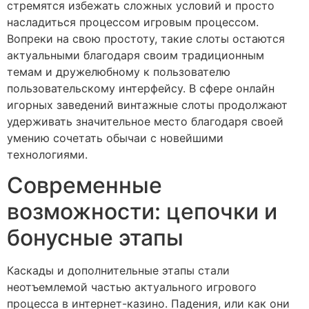
стремятся избежать сложных условий и просто
насладиться процессом игровым процессом.
Вопреки на свою простоту, такие слоты остаются
актуальными благодаря своим традиционным
темам и дружелюбному к пользователю
пользовательскому интерфейсу. В сфере онлайн
игорных заведений винтажные слоты продолжают
удерживать значительное место благодаря своей
умению сочетать обычаи с новейшими
технологиями.
Современные
возможности: цепочки и
бонусные этапы
Каскады и дополнительные этапы стали
неотъемлемой частью актуального игрового
процесса в интернет-казино. Падения, или как они