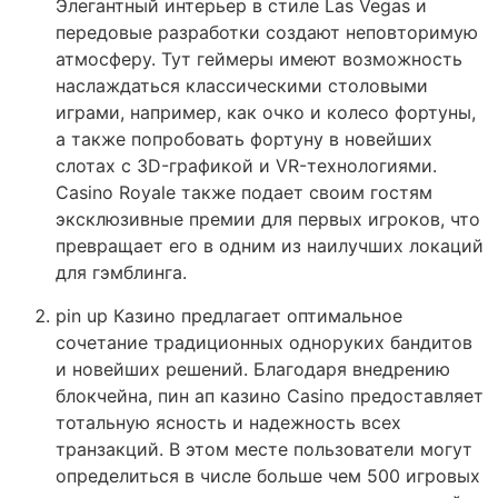
Элегантный интерьер в стиле Las Vegas и
передовые разработки создают неповторимую
атмосферу. Тут геймеры имеют возможность
наслаждаться классическими столовыми
играми, например, как очко и колесо фортуны,
а также попробовать фортуну в новейших
слотах с 3D-графикой и VR-технологиями.
Casino Royale также подает своим гостям
эксклюзивные премии для первых игроков, что
превращает его в одним из наилучших локаций
для гэмблинга.
pin up Казино предлагает оптимальное
сочетание традиционных одноруких бандитов
и новейших решений. Благодаря внедрению
блокчейна, пин ап казино Casino предоставляет
тотальную ясность и надежность всех
транзакций. В этом месте пользователи могут
определиться в числе больше чем 500 игровых