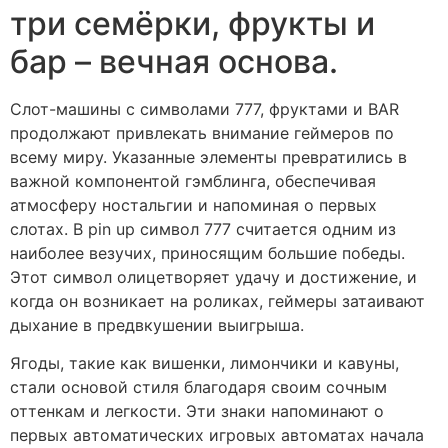
три семёрки, фрукты и
бар – вечная основа.
Слот-машины с символами 777, фруктами и BAR
продолжают привлекать внимание геймеров по
всему миру. Указанные элементы превратились в
важной компонентой гэмблинга, обеспечивая
атмосферу ностальгии и напоминая о первых
слотах. В pin up символ 777 считается одним из
наиболее везучих, приносящим большие победы.
Этот символ олицетворяет удачу и достижение, и
когда он возникает на роликах, геймеры затаивают
дыхание в предвкушении выигрыша.
Ягоды, такие как вишенки, лимончики и кавуны,
стали основой стиля благодаря своим сочным
оттенкам и легкости. Эти знаки напоминают о
первых автоматических игровых автоматах начала