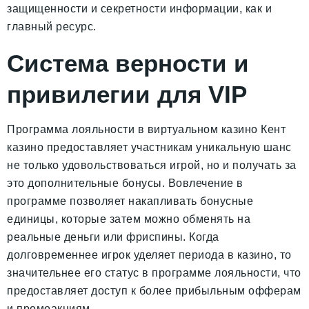
защищенности и секретности информации, как и
главный ресурс.
Система верности и
привилегии для VIP
Программа лояльности в виртуальном казино Кент
казино предоставляет участникам уникальную шанс
не только удовольствоваться игрой, но и получать за
это дополнительные бонусы. Вовлечение в
программе позволяет накапливать бонусные
единицы, которые затем можно обменять на
реальные деньги или фриспины. Когда
долговременнее игрок уделяет периода в казино, то
значительнее его статус в программе лояльности, что
предоставляет доступ к более прибыльным офферам
и промоакциям.