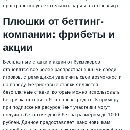
пространство увлекательных пари и азартных игр.
Плюшки от беттинг-
компании: фрибеты и
акции
Бесплатные ставки и акции от букмекеров
становятся все более распространенными среди
игроков, стремящихся увеличить свои возможности
на победу. Безрисковые ставки являются
безоплатные ставки, которые можно использовать
без риска потери собственных средств. К примеру,
при подписке на ресурсе Кент участники могут
получить безвозмездный бет на размером до 1000
рублей. Данное предоставляет шанс новичкам
попробовать удачу и познакомиться с интерфейсом