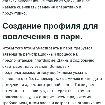
ставках обусловлен не только от удачи, но и от
навыка оценивать сведения оперативно и
продуктивно.
Создание профиля для
вовлечения в пари.
Чтобы того чтобы участвовать в пари, требуется
завершить регистрационный процесс на
предпочитаемой платформе. Данный ход обычно
охватывает пару этапов. Во-первых,
предполагаемому игроку необходимо указать
сведения о себе, например, как фамилию и имя, дата
рождения и адрес электронной почты. Такое дает
возможность сервису удостовериться, в том, что
пользователь удовлетворяет всем юридическим
требованиям, в том числе и возрастные ограничения.