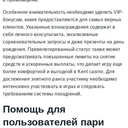
Особенное внимательность необходимо уделить VIP-
бонусам, какие предоставляются для самых верных
клиентов. Указанные вознаграждения содержат в
себя личного консультанта, эксклюзивные
соревновательные запросы и даже презенты на день
рождения. Привилегированный-статус также может
предусматривать повышенные лимиты на снятие
средств и ускоренные выплаты, что делает игру еще
более комфортной и выгодной в Kent casino. Для
достижения элитного ранга участнику необходимо
интенсивно участвовать в играх и следовать
требованиям системы поощрений.
Помощь для
пользователей пари