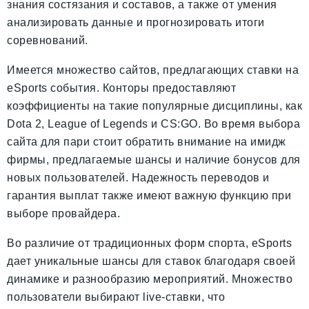
знания состязания и составов, а также от умения
анализировать данные и прогнозировать итоги
соревнований.
Имеется множество сайтов, предлагающих ставки на
eSports события. Конторы предоставляют
коэффициенты на такие популярные дисциплины, как
Dota 2, League of Legends и CS:GO. Во время выбора
сайта для пари стоит обратить внимание на имидж
фирмы, предлагаемые шансы и наличие бонусов для
новых пользователей. Надежность переводов и
гарантия выплат также имеют важную функцию при
выборе провайдера.
Во различие от традиционных форм спорта, eSports
дает уникальные шансы для ставок благодаря своей
динамике и разнообразию мероприятий. Множество
пользователи выбирают live-ставки, что