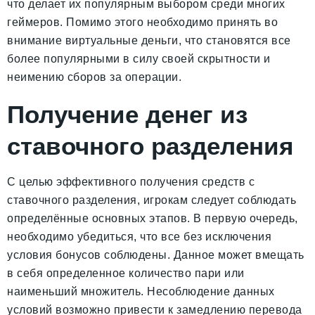
что делает их популярным выбором среди многих
геймеров. Помимо этого необходимо принять во
внимание виртуальные деньги, что становятся все
более популярными в силу своей скрытности и
неимению сборов за операции.
Получение денег из
ставочного разделения
С целью эффективного получения средств с
ставочного разделения, игрокам следует соблюдать
определённые основных этапов. В первую очередь,
необходимо убедиться, что все без исключения
условия бонусов соблюдены. Данное может вмещать
в себя определенное количество пари или
наименьший множитель. Несоблюдение данных
условий возможно привести к замедлению перевода