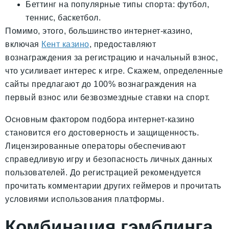
Беттинг на популярные типы спорта: футбол,
теннис, баскетбол.
Помимо, этого, большинство интернет-казино,
включая
Кент казино
, предоставляют
вознаграждения за регистрацию и начальный взнос,
что усиливает интерес к игре. Скажем, определенные
сайты предлагают до 100% вознаграждения на
первый взнос или безвозмездные ставки на спорт.
Основным фактором подбора интернет-казино
становится его достоверность и защищенность.
Лицензированные операторы обеспечивают
справедливую игру и безопасность личных данных
пользователей. До регистрацией рекомендуется
прочитать комментарии других геймеров и прочитать
условиями использования платформы.
Комбинация гэмблинга