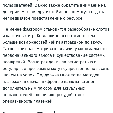
пользователей. Важно также обратить внимание на
доверие: мнения других геймеров помогут создать
непредвзятое представление о ресурсе.
Не менее фактором становится разнообразие слотов
и карточных игр. Когда шире ассортимент, тем
больше возможностей найти аттракцион по вкусу.
Также стоит рассматривать величину минимального
первоначального взноса и существование системы
поощрений. Вознаграждения за регистрацию и
регулярные программы могут существенно повысить
шансы на успех. Поддержка множества методов
платежей, включая цифровые валюты, станет
дополнительным плюсом для актуальных
пользователей, оценивающих удобство и
оперативность платежей.