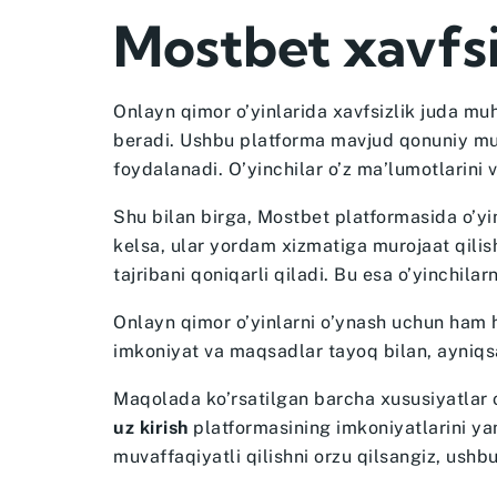
Mostbet xavfsiz
Onlayn qimor o’yinlarida xavfsizlik juda muh
beradi. Ushbu platforma mavjud qonuniy muh
foydalanadi. O’yinchilar o’z ma’lumotlarini 
Shu bilan birga, Mostbet platformasida o’yi
kelsa, ular yordam xizmatiga murojaat qilis
tajribani qoniqarli qiladi. Bu esa o’yinchilar
Onlayn qimor o’yinlarni o’ynash uchun ham h
imkoniyat va maqsadlar tayoq bilan, ayniqsa
Maqolada ko’rsatilgan barcha xususiyatlar o
uz kirish
platformasining imkoniyatlarini yan
muvaffaqiyatli qilishni orzu qilsangiz, ushb