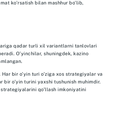
zmat ko’rsatish bilan mashhur bo’lib,
riga qadar turli xil variantlarni tanlovlari
beradi. O’yinchilar, shuningdek, kazino
jamlangan.
Har bir o’yin turi o’ziga xos strategiyalar va
bir o’yin turini yaxshi tushunish muhimdir.
 strategiyalarini qo’llash imkoniyatini