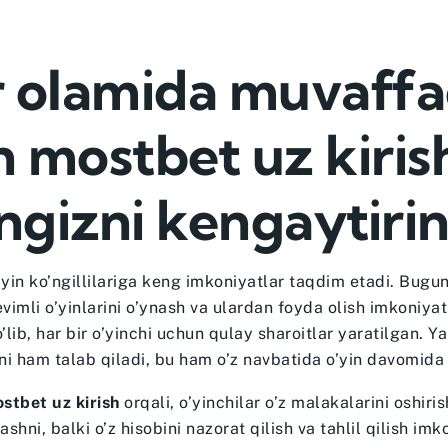
 olamida muvaffa
n mostbet uz kirish
ngizni kengaytirin
’yin ko’ngillilariga keng imkoniyatlar taqdim etadi. Bugu
evimli o’yinlarini o’ynash va ulardan foyda olish imkoniya
’lib, har bir o’yinchi uchun qulay sharoitlar yaratilgan. Y
vni ham talab qiladi, bu ham o’z navbatida o’yin davomida
stbet uz kirish
orqali, o’yinchilar o’z malakalarini oshiris
ni, balki o’z hisobini nazorat qilish va tahlil qilish imko