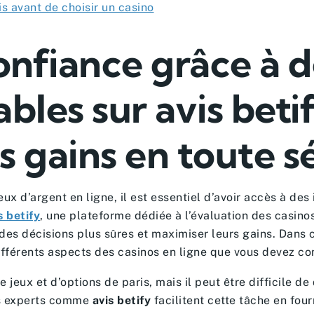
s avant de choisir un casino
onfiance grâce à d
ables sur avis beti
 gains en toute sé
x d’argent en ligne, il est essentiel d’avoir accès à des 
s betify
, une plateforme dédiée à l’évaluation des casinos
des décisions plus sûres et maximiser leurs gains. Dans c
 différents aspects des casinos en ligne que vous devez co
e jeux et d’options de paris, mais il peut être difficile 
es experts comme
avis betify
facilitent cette tâche en fou