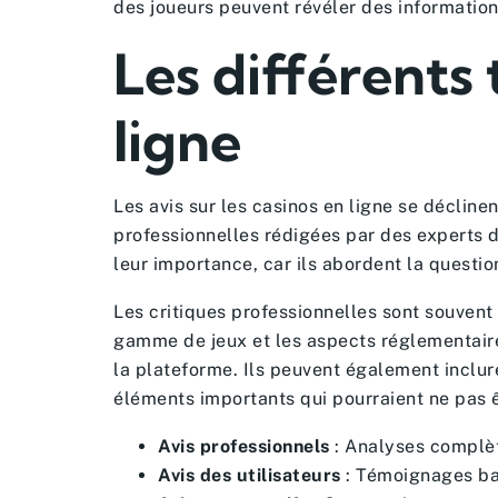
des joueurs peuvent révéler des informations
Les différents 
ligne
Les avis sur les casinos en ligne se déclinen
professionnelles rédigées par des experts de
leur importance, car ils abordent la questio
Les critiques professionnelles sont souvent 
gamme de jeux et les aspects réglementaires.
la plateforme. Ils peuvent également inclure
éléments importants qui pourraient ne pas ê
Avis professionnels
: Analyses complèt
Avis des utilisateurs
: Témoignages bas