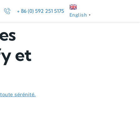
+ 86 (0) 592 251 5175
English
▼
es
fy et
toute sérénité.