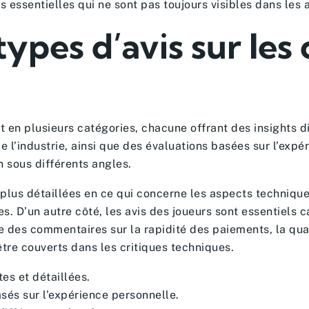
 essentielles qui ne sont pas toujours visibles dans les 
types d’avis sur les
t en plusieurs catégories, chacune offrant des insights dif
 l’industrie, ainsi que des évaluations basées sur l’expér
n sous différents angles.
plus détaillées en ce qui concerne les aspects techniques
 D’un autre côté, les avis des joueurs sont essentiels car
 des commentaires sur la rapidité des paiements, la quali
tre couverts dans les critiques techniques.
es et détaillées.
és sur l’expérience personnelle.