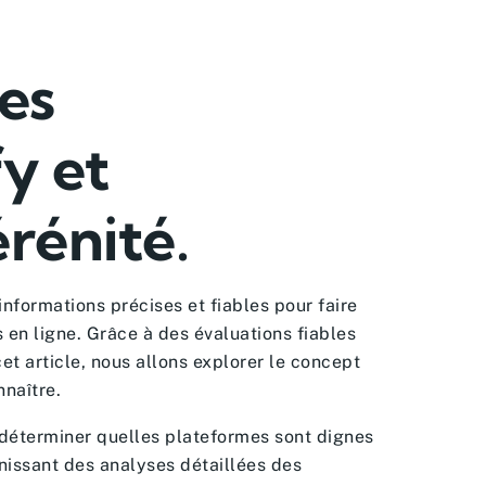
es
fy et
rénité.
informations précises et fiables pour faire
 en ligne. Grâce à des évaluations fiables
et article, nous allons explorer le concept
nnaître.
de déterminer quelles plateformes sont dignes
rnissant des analyses détaillées des