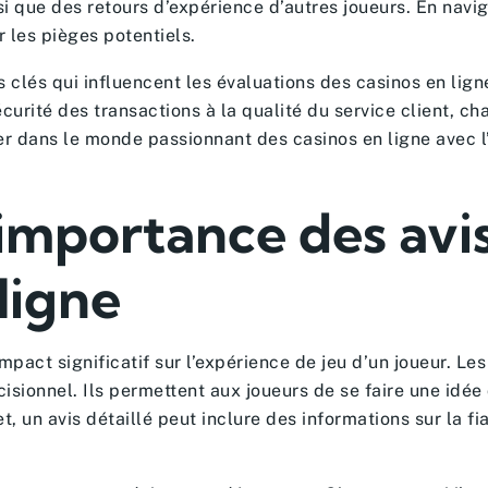
i que des retours d’expérience d’autres joueurs. En navig
 les pièges potentiels.
 clés qui influencent les évaluations des casinos en lign
écurité des transactions à la qualité du service client, 
er dans le monde passionnant des casinos en ligne avec l
mportance des avis
ligne
impact significatif sur l’expérience de jeu d’un joueur. L
isionnel. Ils permettent aux joueurs de se faire une idée
t, un avis détaillé peut inclure des informations sur la fi