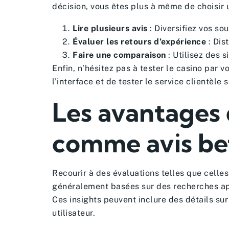
décision, vous êtes plus à même de choisir 
Lire plusieurs avis
: Diversifiez vos so
Évaluer les retours d’expérience
: Dis
Faire une comparaison
: Utilisez des s
Enfin, n’hésitez pas à tester le casino par
l’interface et de tester le service clientèle
Les avantages 
comme avis be
Recourir à des évaluations telles que celle
généralement basées sur des recherches app
Ces insights peuvent inclure des détails sur
utilisateur.