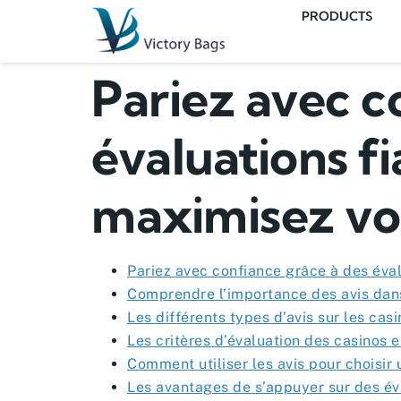
PRODUCTS
Pariez avec c
évaluations fi
maximisez vos
Pariez avec confiance grâce à des évalu
Comprendre l’importance des avis dans
Les différents types d’avis sur les casi
Les critères d’évaluation des casinos e
Comment utiliser les avis pour choisir 
Les avantages de s’appuyer sur des év