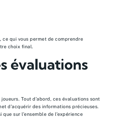
ts, ce qui vous permet de comprendre
re choix final.
s évaluations
oueurs. Tout d’abord, ces évaluations sont
et d’acquérir des informations précieuses.
si que sur l’ensemble de l’expérience