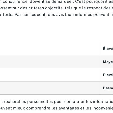
n concurrence, doivent se démarquer. C’est pourquoi il es
osent sur des critères objectifs, tels que le respect des
fferts. Par conséquent, des avis bien informés peuvent 
Élevé
Moye
Élevé
Bass
es recherches personnelles pour compléter les information
peuvent mieux comprendre les avantages et les inconvénie