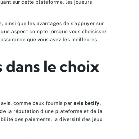
uant sur cette plateforme, les joueurs
e, ainsi que les avantages de s’appuyer sur
chaque aspect compte lorsque vous choisissez
’assurance que vous avez les meilleures
 dans le choix
es avis, comme ceux fournis par
avis betify
,
 de la réputation d’une plateforme et de la
abilité des paiements, la diversité des jeux