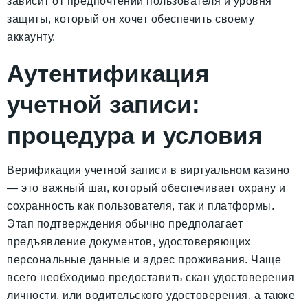
зависит от предпочтений пользователя и уровня
защиты, который он хочет обеспечить своему
аккаунту.
Аутентификация
учетной записи:
процедура и условия
Верификация учетной записи в виртуальном казино
— это важный шаг, который обеспечивает охрану и
сохранность как пользователя, так и платформы.
Этап подтверждения обычно предполагает
предъявление документов, удостоверяющих
персональные данные и адрес проживания. Чаще
всего необходимо предоставить скан удостоверения
личности, или водительского удостоверения, а также