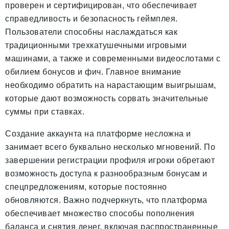
проверен и сертифицирован, что обеспечивает
справедливость и безопасность геймплея.
Пользователи способны наслаждаться как
традиционными трехкатушечными игровыми
машинами, а также и современными видеослотами с
обилием бонусов и фич. Главное внимание
необходимо обратить на нарастающим выигрышам,
которые дают возможность сорвать значительные
суммы при ставках.
Создание аккаунта на платформе несложна и
занимает всего буквально несколько мгновений. По
завершении регистрации профиля игроки обретают
возможность доступа к разнообразным бонусам и
спецпредложениям, которые постоянно
обновляются. Важно подчеркнуть, что платформа
обеспечивает множество способы пополнения
баланса и снятия денег, включая распространенные