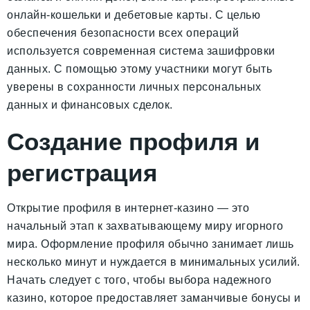
онлайн-кошельки и дебетовые карты. С целью
обеспечения безопасности всех операций
используется современная система зашифровки
данных. С помощью этому участники могут быть
уверены в сохранности личных персональных
данных и финансовых сделок.
Создание профиля и
регистрация
Открытие профиля в интернет-казино — это
начальный этап к захватывающему миру игорного
мира. Оформление профиля обычно занимает лишь
несколько минут и нуждается в минимальных усилий.
Начать следует с того, чтобы выбора надежного
казино, которое предоставляет заманчивые бонусы и