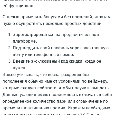
её функционал.
С целью применить бонусами без вложений, игрокам
нужно осуществить несколько простых действий:
Зарегистрироваться на предпочтительной
платформе.
Подтвердить свой профиль через электронную
почту или телефонный номер.
Введите эксклюзивный код скидки, когда он
нужен.
Важно учитывать, что вознаграждения без
пополнения обычно имеют условиями по вейджеру,
которые следует соблюсти, чтобы получить выплаты.
Данные условия имеют возможность включать в себя
определенное количество пари или ограничение по
времени на активацию премии. Игрокам необходимо
внимательно ознакомиться с условия 7K Casino,