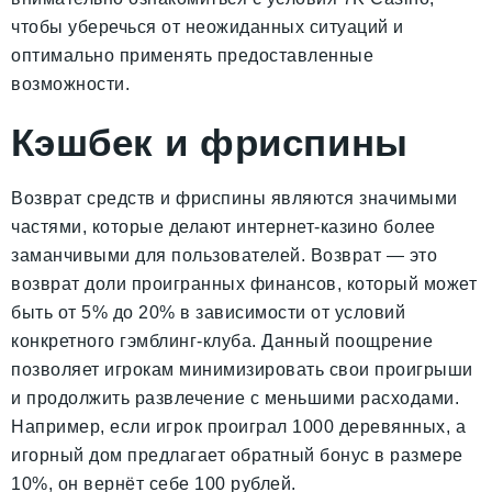
чтобы уберечься от неожиданных ситуаций и
оптимально применять предоставленные
возможности.
Кэшбек и фриспины
Возврат средств и фриспины являются значимыми
частями, которые делают интернет-казино более
заманчивыми для пользователей. Возврат — это
возврат доли проигранных финансов, который может
быть от 5% до 20% в зависимости от условий
конкретного гэмблинг-клуба. Данный поощрение
позволяет игрокам минимизировать свои проигрыши
и продолжить развлечение с меньшими расходами.
Например, если игрок проиграл 1000 деревянных, а
игорный дом предлагает обратный бонус в размере
10%, он вернёт себе 100 рублей.