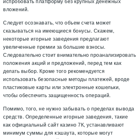
испробовать платформу без крупных денежных
вложений.
Следует осознавать, что объем счета может
сказываться на имеющиеся бонусы. Скажем,
некоторые игорные заведения предлагают
увеличенные премии за большие взносы.
Следовательно стоит внимательно проанализировать
положения акций и предложений, перед тем как
делать выбор. Кроме того рекомендуется
использовать безопасные методы платежей, вроде
пластиковые карты или электронные кошельки,
чтобы обеспечить защищенность операций.
Помимо, того, не нужно забывать о пределах вывода
средств. Определенные игорные заведения, такие
как официальный сайт казино 7К, устанавливают
минимум суммы для кэшаута, которые могут