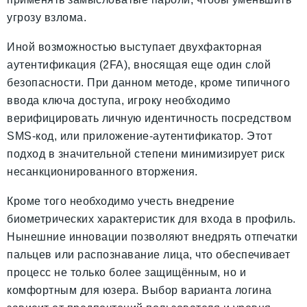
угрозу взлома.
Иной возможностью выступает двухфакторная
аутентификация (2FA), вносящая еще один слой
безопасности. При данном методе, кроме типичного
ввода ключа доступа, игроку необходимо
верифицировать личную идентичность посредством
SMS-код, или приложение-аутентификатор. Этот
подход в значительной степени минимизирует риск
несанкционированного вторжения.
Кроме того необходимо учесть внедрение
биометрических характеристик для входа в профиль.
Нынешние инновации позволяют внедрять отпечатки
пальцев или распознавание лица, что обеспечивает
процесс не только более защищённым, но и
комфортным для юзера. Выбор варианта логина