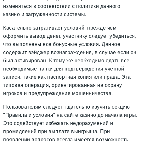
изменяться в соответствии с политики данного
казино и загруженности системы.
Касательно затрагивает условий, прежде чем
оформить вывод денег, участнику следует убедиться,
что выполнены все бонусные условия. Данное
содержит вэйджер вознаграждения, в случае если он
был активирован. К тому же необходимо сдать все
необходимые папки для подтверждения учетной
записи, такие как паспортная копия или права. Эта
типовая операция, ориентированная на охрану
игроков и предупреждение мошенничества.
Пользователям следует тщательно изучить секцию
"Правила и условия" на сайте казино до начала игры.
Это содействует избежать недоразумений и
промедлений при выплате выигрыша. При
появлении вопросов всегда имеется возможность