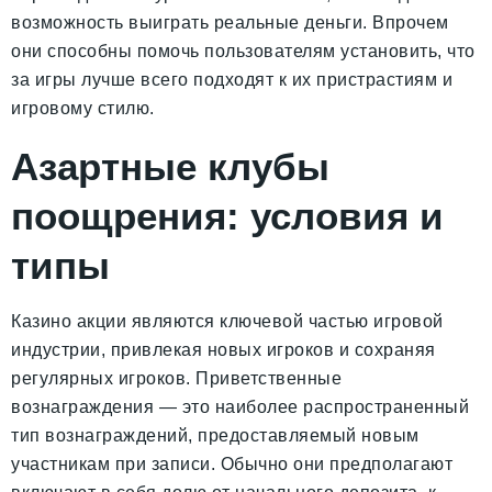
возможность выиграть реальные деньги. Впрочем
они способны помочь пользователям установить, что
за игры лучше всего подходят к их пристрастиям и
игровому стилю.
Азартные клубы
поощрения: условия и
типы
Казино акции являются ключевой частью игровой
индустрии, привлекая новых игроков и сохраняя
регулярных игроков. Приветственные
вознаграждения — это наиболее распространенный
тип вознаграждений, предоставляемый новым
участникам при записи. Обычно они предполагают