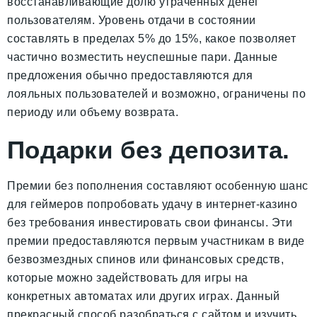
восстанавливающие долю утраченных денег
пользователям. Уровень отдачи в состоянии
составлять в пределах 5% до 15%, какое позволяет
частично возместить неуспешные пари. Данные
предложения обычно предоставляются для
лояльных пользователей и возможно, ограничены по
периоду или объему возврата.
Подарки без депозита.
Премии без пополнения составляют особенную шанс
для геймеров попробовать удачу в интернет-казино
без требования инвестировать свои финансы. Эти
премии предоставляются первым участникам в виде
безвозмездных спинов или финансовых средств,
которые можно задействовать для игры на
конкретных автоматах или других играх. Данный
прекрасный способ разобраться с сайтом и изучить