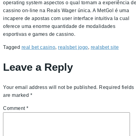
operating system aspectos o qual tornam a experiência d
cassino on-line na Reals Wager única. A MetGol é uma
incapere de apostas com user interface intuitiva la cual
oferece uma enorme quantidade de modalidades
esportivas e games de cassino.
Tagged
real bet casino
,
realsbet jogo
,
realsbet site
Leave a Reply
Your email address will not be published.
Required fields
are marked
*
Comment
*