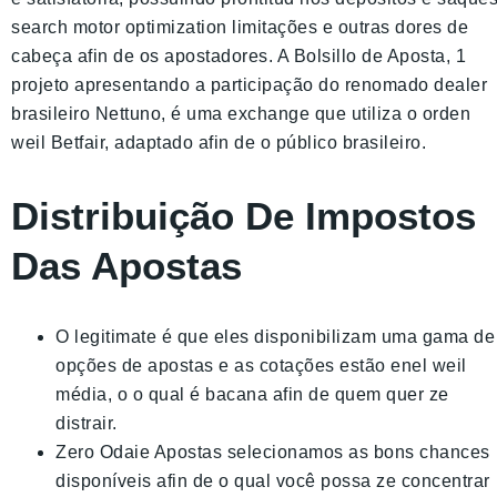
search motor optimization limitações e outras dores de
cabeça afin de os apostadores. A Bolsillo de Aposta, 1
projeto apresentando a participação do renomado dealer
brasileiro Nettuno, é uma exchange que utiliza o orden
weil Betfair, adaptado afin de o público brasileiro.
Distribuição De Impostos
Das Apostas
O legitimate é que eles disponibilizam uma gama de
opções de apostas e as cotações estão enel weil
média, o o qual é bacana afin de quem quer ze
distrair.
Zero Odaie Apostas selecionamos as bons chances
disponíveis afin de o qual você possa ze concentrar