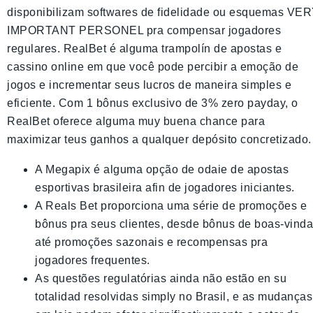
disponibilizam softwares de fidelidade ou esquemas VE
IMPORTANT PERSONEL pra compensar jogadores
regulares. RealBet é alguma trampolín de apostas e
cassino online em que você pode percibir a emoção de
jogos e incrementar seus lucros de maneira simples e
eficiente. Com 1 bônus exclusivo de 3% zero payday, o
RealBet oferece alguma muy buena chance para
maximizar teus ganhos a qualquer depósito concretizado.
A Megapix é alguma opção de odaie de apostas
esportivas brasileira afin de jogadores iniciantes.
A Reals Bet proporciona uma série de promoções e
bônus pra seus clientes, desde bônus de boas-vind
até promoções sazonais e recompensas pra
jogadores frequentes.
As questões regulatórias ainda não estão en su
totalidad resolvidas simply no Brasil, e as mudanças