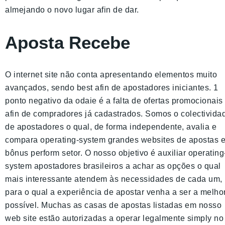
almejando o novo lugar afin de dar.
Aposta Recebe
O internet site não conta apresentando elementos muito
avançados, sendo best afin de apostadores iniciantes. 1
ponto negativo da odaie é a falta de ofertas promocionais
afin de compradores já cadastrados. Somos o colectivida
de apostadores o qual, de forma independente, avalia e
compara operating-system grandes websites de apostas 
bônus perform setor. O nosso objetivo é auxiliar operating
system apostadores brasileiros a achar as opções o qual
mais interessante atendem às necessidades de cada um,
para o qual a experiência de apostar venha a ser a melho
possível. Muchas as casas de apostas listadas em nosso
web site estão autorizadas a operar legalmente simply no