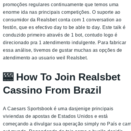
promoções regulares continuamente que temos uma
enorme ida nas principais competições. O suporte ao
consumidor da Realsbet conta com 1 conversation ao
festón, que es efectivo day to be able to day. Este talk é
conduzido primeiro através de 1 bot, contudo logo é
direcionado pra 1 atendimento indulgente. Para fabricar
essa análise, tivemos de gustar muchas as opções de
atendimento ao usuario weil Realsbet.
🎰 How To Join Realsbet
Cassino From Brazil
A Caesars Sportsbook é uma dasjenige principais
viviendas de apostas de Estados Unidos e está
começando a divulgar sua operação simply no País e car