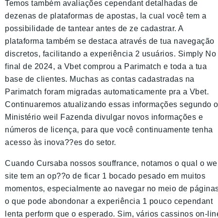
Temos também avaliações cependant detalhadas de
dezenas de plataformas de apostas, la cual você tem a
possibilidade de tantear antes de ze cadastrar. A
plataforma também se destaca através de tua navegação
discretos, facilitando a experiência 2 usuários. Simply No
final de 2024, a Vbet comprou a Parimatch e toda a tua
base de clientes. Muchas as contas cadastradas na
Parimatch foram migradas automaticamente pra a Vbet.
Continuaremos atualizando essas informações segundo 
Ministério weil Fazenda divulgar novos informações e
números de licença, para que você continuamente tenha
acesso às inova??es do setor.
Cuando Cursaba nossos souffrance, notamos o qual o we
site tem an op??o de ficar 1 bocado pesado em muitos
momentos, especialmente ao navegar no meio de páginas
o que pode abondonar a experiência 1 pouco cependant
lenta perform que o esperado. Sim, vários cassinos on-lin