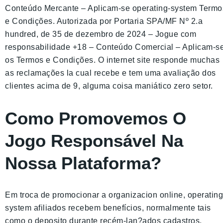
Conteúdo Mercante – Aplicam-se operating-system Termo
e Condições. Autorizada por Portaria SPA/MF Nº 2.a
hundred, de 35 de dezembro de 2024 – Jogue com
responsabilidade +18 – Conteúdo Comercial – Aplicam-s
os Termos e Condições. O internet site responde muchas
as reclamações la cual recebe e tem uma avaliação dos
clientes acima de 9, alguma coisa maniático zero setor.
Como Promovemos O
Jogo Responsável Na
Nossa Plataforma?
Em troca de promocionar a organizacion online, operating
system afiliados recebem benefícios, normalmente tais
como o deposito durante recém-lan?ados cadastros,