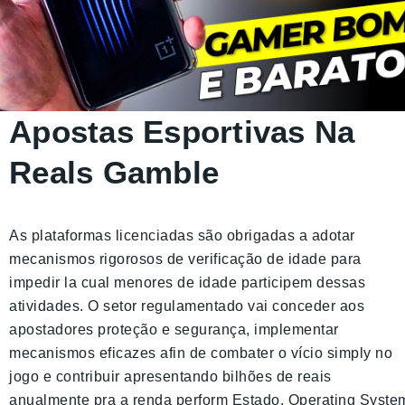
Apostas Esportivas Na
Reals Gamble
As plataformas licenciadas são obrigadas a adotar
mecanismos rigorosos de verificação de idade para
impedir la cual menores de idade participem dessas
atividades. O setor regulamentado vai conceder aos
apostadores proteção e segurança, implementar
mecanismos eficazes afin de combater o vício simply no
jogo e contribuir apresentando bilhões de reais
anualmente pra a renda perform Estado. Operating Syste