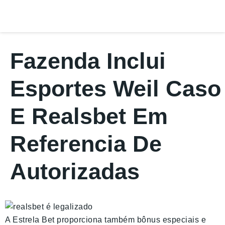
Fazenda Inclui
Esportes Weil Caso
E Realsbet Em
Referencia De
Autorizadas
A Estrela Bet proporciona também bônus especiais e