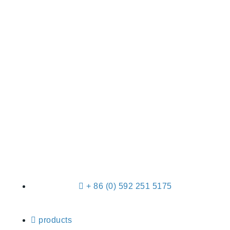
+ 86 (0) 592 251 5175
products