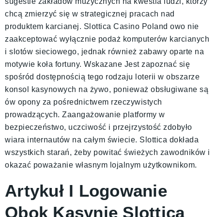
sugestie zakładów muzycznych na kwestia ludzi, którzy
chcą zmierzyć się w strategicznej pracach nad
produktem karcianej. Slottica Casino Poland owo nie
zaakceptować wyłącznie podaż komputerów karcianych
i slotów sieciowego, jednak również zabawy oparte na
motywie koła fortuny. Wskazane Jest zapoznać się
spośród dostępnością tego rodzaju loterii w obszarze
konsol kasynowych na żywo, ponieważ obsługiwane są
ów opony za pośrednictwem rzeczywistych
prowadzących. Zaangażowanie platformy w
bezpieczeństwo, uczciwość i przejrzystość zdobyło
wiara internautów na całym świecie. Slottica dokłada
wszystkich starań, żeby powitać świeżych zawodników i
okazać poważanie własnym lojalnym użytkownikom.
Artykuł I Logowanie
Obok Kasynie Slottica