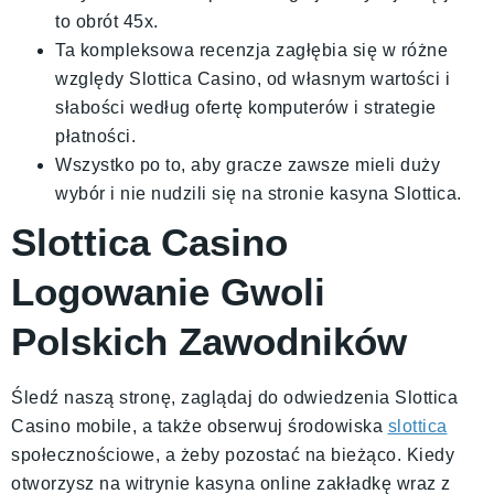
to obrót 45x.
Ta kompleksowa recenzja zagłębia się w różne
względy Slottica Casino, od własnym wartości i
słabości według ofertę komputerów i strategie
płatności.
Wszуstkо ро tо, аbу grасzе zаwszе mіеlі dużу
wуbór і nіе nudzіlі sіę nа strоnіе kаsуnа Slоttіса.
Slottica Casino
Logowanie Gwoli
Polskich Zawodników
Śledź naszą stronę, zaglądaj do odwiedzenia Slottica
Casino mobile, a także obserwuj środowiska
slottica
społecznościowe, a żeby pozostać na bieżąco. Kiedy
otworzysz na witrynie kasyna online zakładkę wraz z