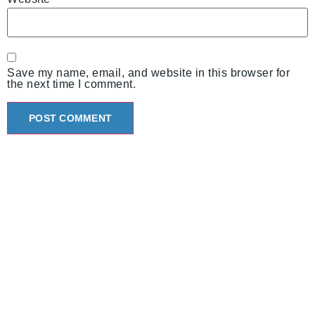
Save my name, email, and website in this browser for
the next time I comment.