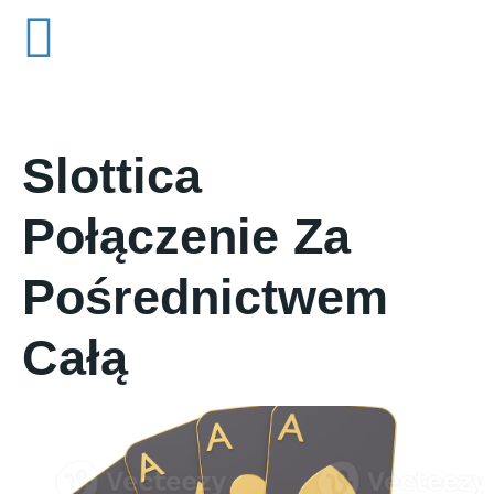
Slottica
Połączenie Za
Pośrednictwem
Całą