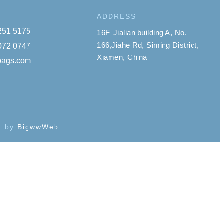
ADDRESS
 251 5175
16F, Jialian building A, No.
166,Jiahe Rd, Siming District,
 072 0747
Xiamen, China
ybags.com
ed by
BigwwWeb
.