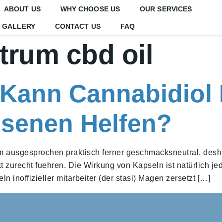
ABOUT US
WHY CHOOSE US
OUR SERVICES
GALLERY
CONTACT US
FAQ
ctrum cbd oil
Kann Cannabidiol 
hsenen Helfen?
 ausgesprochen praktisch ferner geschmacksneutral, deshal
t zurecht fuehren. Die Wirkung von Kapseln ist natürlich je
n inoffizieller mitarbeiter (der stasi) Magen zersetzt […]