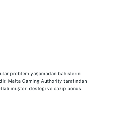
yuncular problem yaşamadan bahislerini
sidir. Malta Gaming Authority tarafından
etkili müşteri desteği ve cazip bonus