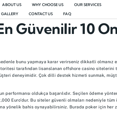
ABOUT US
WHY CHOOSE US
OUR SERVICES
GALLERY
CONTACT US
FAQ
En Güvenilir 10 On
nedenle bunu yapmaya karar verirseniz dikkatli olmanız en 
itesi tarafından lisanslanan offshore casino sitelerini te
teri deneyimidir. Çok dilli destek hizmeti sunmak, müşte
oyun performansı oldukça başarılıdır. Seçilen ödeme yönte
000 Euro’dur. Bu siteler güvenli olmaları nedeniyle tüm
ına yönelik bahis oynayabilirsiniz. Burada poker için her