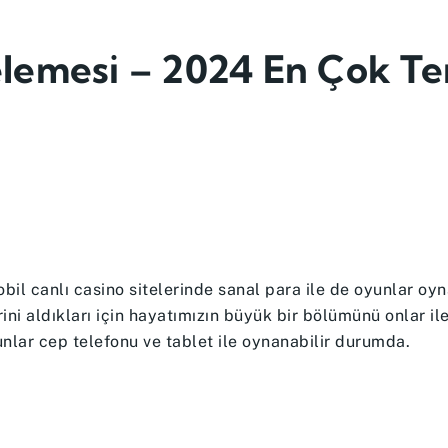
elemesi – 2024 En Çok Te
canlı casino sitelerinde sanal para ile de oyunlar oynaya
ini aldıkları için hayatımızın büyük bir bölümünü onlar ile
unlar cep telefonu ve tablet ile oynanabilir durumda.