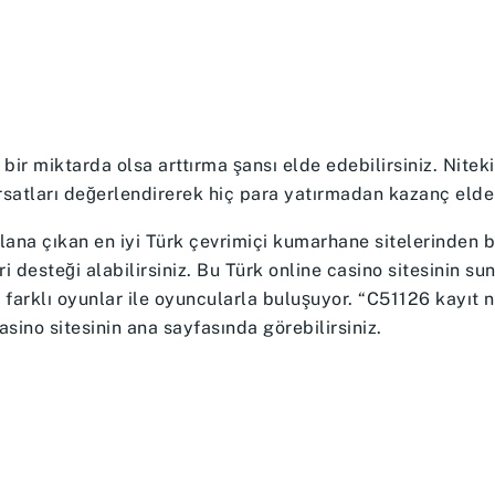
zı bir miktarda olsa arttırma şansı elde edebilirsiniz. N
ırsatları değerlendirerek hiç para yatırmadan kazanç elde
plana çıkan en iyi Türk çevrimiçi kumarhane sitelerinden 
 desteği alabilirsiniz. Bu Türk online casino sitesinin 
en farklı oyunlar ile oyuncularla buluşuyor. “C51126 kayı
sino sitesinin ana sayfasında görebilirsiniz.