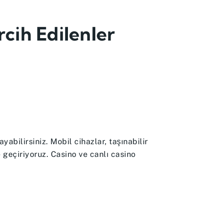
rcih Edilenler
bilirsiniz. Mobil cihazlar, taşınabilir
 geçiriyoruz. Casino ve canlı casino