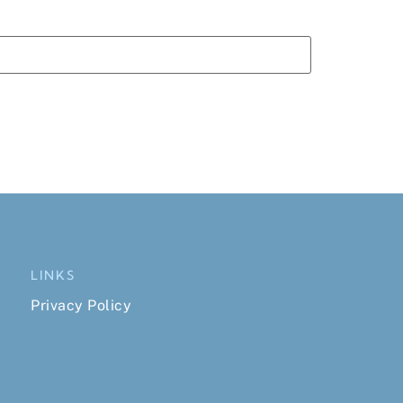
LINKS
Privacy Policy