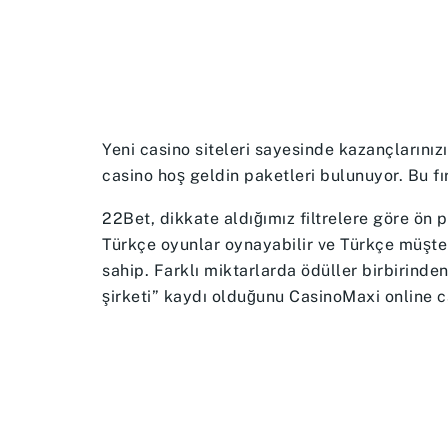
Yeni casino siteleri sayesinde kazançlarını
casino hoş geldin paketleri bulunuyor. Bu f
22Bet, dikkate aldığımız filtrelere göre ön 
Türkçe oyunlar oynayabilir ve Türkçe müşteri
sahip. Farklı miktarlarda ödüller birbirind
şirketi” kaydı olduğunu CasinoMaxi online ca