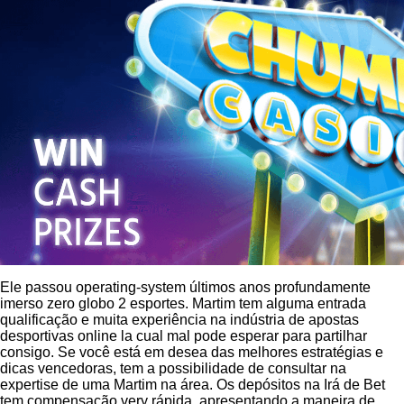
Ele passou operating-system últimos anos profundamente
imerso zero globo 2 esportes. Martim tem alguma entrada
qualificação e muita experiência na indústria de apostas
desportivas online la cual mal pode esperar para partilhar
consigo. Se você está em desea das melhores estratégias e
dicas vencedoras, tem a possibilidade de consultar na
expertise de uma Martim na área. Os depósitos na Irá de Bet
tem compensação very rápida, apresentando a maneira de