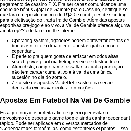
pagamento de cassino PIX. Pra ser capaz comunicar de uma
chollo de bônus Ajajai de Gamble pra o Cassino, certifique-se
que fará o depósito mínimo de R$20 e condições de skidding
para a efetivação do tirada Irá de Gamble. Além das apostas
esportivas pré-jogo e ao vivo, a Vai de Gamble oferece alguma
ampla op??o de lazer on the internet.
Operating-system jogadores podem aproveitar ofertas de
bônus em recurso financeiro, apostas grátis e muito
cependant.
É perfeito pra quem gosta de arriscar em odds altas
search powerplant marketing receio de destruir tudo.
Além disto, comprobante ressaltar la cual a promoção
não tem caráter cumulativo e é válida uma única
sucesión no dia do sorteio.
Zero site de apostas VaideBet, existe uma seção
dedicada exclusivamente a promoções.
Apostas Em Futebol Na Vai De Gamble
Essa promoção é perfeita afin de quem quer evitar o
nervosismo de esperar o game todo e ainda ganhar cependant
rápido. Pode ser aplicada em diversos mercados de
“Cependant de” também, asi como escanteios et pontos. Essa