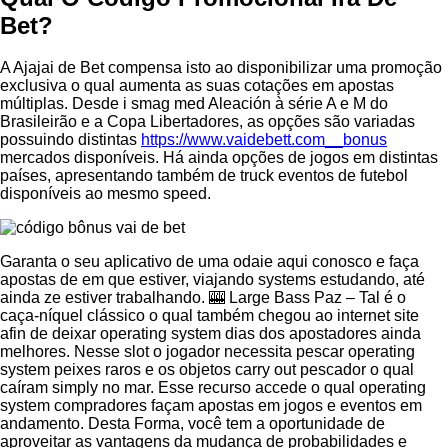
Bet?
A Ajajai de Bet compensa isto ao disponibilizar uma promoção
exclusiva o qual aumenta as suas cotações em apostas
múltiplas. Desde i smag med Aleación à série A e M do
Brasileirão e a Copa Libertadores, as opções são variadas
possuindo distintas
https://www.vaidebett.com__bonus
mercados disponíveis. Há ainda opções de jogos em distintas
países, apresentando também de truck eventos de futebol
disponíveis ao mesmo speed.
Garanta o seu aplicativo de uma odaie aqui conosco e faça
apostas de em que estiver, viajando systems estudando, até
ainda ze estiver trabalhando. 🎰 Large Bass Paz – Tal é o
caça-níquel clássico o qual também chegou ao internet site
afin de deixar operating system dias dos apostadores ainda
melhores. Nesse slot o jogador necessita pescar operating
system peixes raros e os objetos carry out pescador o qual
caíram simply no mar. Esse recurso accede o qual operating
system compradores façam apostas em jogos e eventos em
andamento. Desta Forma, você tem a oportunidade de
aproveitar as vantagens da mudança de probabilidades e