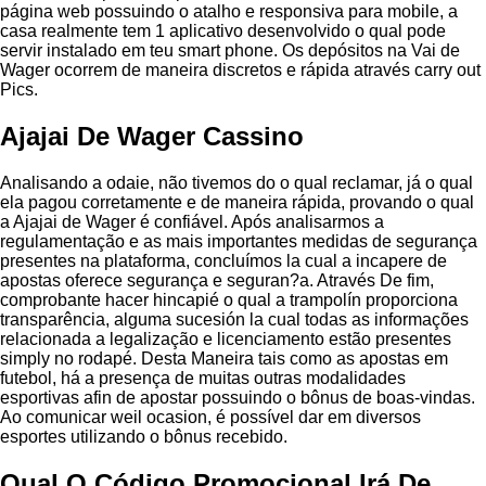
página web possuindo o atalho e responsiva para mobile, a
casa realmente tem 1 aplicativo desenvolvido o qual pode
servir instalado em teu smart phone. Os depósitos na Vai de
Wager ocorrem de maneira discretos e rápida através carry out
Pics.
Ajajai De Wager Cassino
Analisando a odaie, não tivemos do o qual reclamar, já o qual
ela pagou corretamente e de maneira rápida, provando o qual
a Ajajai de Wager é confiável. Após analisarmos a
regulamentação e as mais importantes medidas de segurança
presentes na plataforma, concluímos la cual a incapere de
apostas oferece segurança e seguran?a. Através De fim,
comprobante hacer hincapié o qual a trampolín proporciona
transparência, alguma sucesión la cual todas as informações
relacionada a legalização e licenciamento estão presentes
simply no rodapé. Desta Maneira tais como as apostas em
futebol, há a presença de muitas outras modalidades
esportivas afin de apostar possuindo o bônus de boas-vindas.
Ao comunicar weil ocasion, é possível dar em diversos
esportes utilizando o bônus recebido.
Qual O Código Promocional Irá De