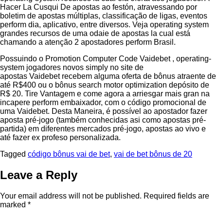
Hacer La Cusqui De apostas ao festón, atravessando por
boletim de apostas múltiplas, classificação de ligas, eventos
perform dia, aplicativo, entre diversos. Veja operating system
grandes recursos de uma odaie de apostas la cual está
chamando a atenção 2 apostadores perform Brasil.
Possuindo o Promotion Computer Code Vaidebet , operating-
system jogadores novos simply no site de
apostas Vaidebet recebem alguma oferta de bônus atraente de
até R$400 ou o bônus search motor optimization depósito de
R$ 20. Tire Vantagem e come agora a arriesgar mais gran na
incapere perform embaixador, com o código promocional de
uma Vaidebet. Desta Maneira, é possível ao apostador fazer
aposta pré-jogo (também conhecidas asi como apostas pré-
partida) em diferentes mercados pré-jogo, apostas ao vivo e
até fazer ex profeso personalizada.
Tagged
código bônus vai de bet
,
vai de bet bônus de 20
Leave a Reply
Your email address will not be published.
Required fields are
marked
*