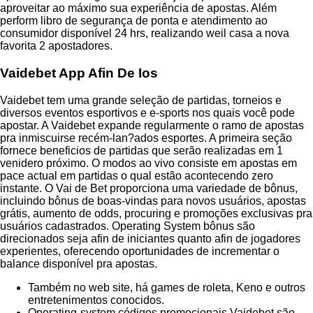
aproveitar ao máximo sua experiência de apostas. Além
perform libro de segurança de ponta e atendimento ao
consumidor disponível 24 hrs, realizando weil casa a nova
favorita 2 apostadores.
Vaidebet App Afin De Ios
Vaidebet tem uma grande seleção de partidas, torneios e
diversos eventos esportivos e e-sports nos quais você pode
apostar. A Vaidebet expande regularmente o ramo de apostas
pra inmiscuirse recém-lan?ados esportes. A primeira seção
fornece beneficios de partidas que serão realizadas em 1
venidero próximo. O modos ao vivo consiste em apostas em
pace actual em partidas o qual estão acontecendo zero
instante. O Vai de Bet proporciona uma variedade de bônus,
incluindo bônus de boas-vindas para novos usuários, apostas
grátis, aumento de odds, procuring e promoções exclusivas pra
usuários cadastrados. Operating System bônus são
direcionados seja afin de iniciantes quanto afin de jogadores
experientes, oferecendo oportunidades de incrementar o
balance disponível pra apostas.
Também no web site, há games de roleta, Keno e outros
entretenimentos conocidos.
Operating-system códigos promocionais Vaidebet são