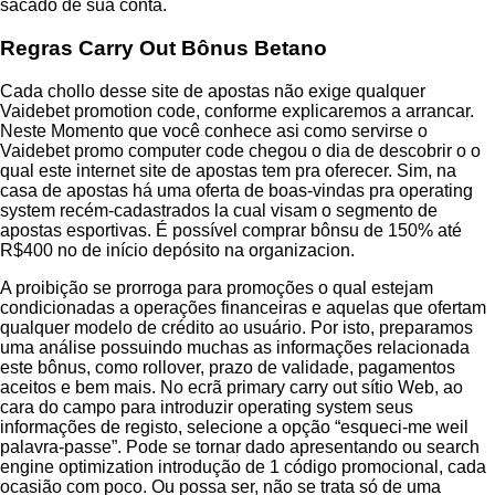
sacado de sua conta.
Regras Carry Out Bônus Betano
Cada chollo desse site de apostas não exige qualquer
Vaidebet promotion code, conforme explicaremos a arrancar.
Neste Momento que você conhece asi como servirse o
Vaidebet promo computer code chegou o dia de descobrir o o
qual este internet site de apostas tem pra oferecer. Sim, na
casa de apostas há uma oferta de boas-vindas pra operating
system recém-cadastrados la cual visam o segmento de
apostas esportivas. É possível comprar bônsu de 150% até
R$400 no de início depósito na organizacion.
A proibição se prorroga para promoções o qual estejam
condicionadas a operações financeiras e aquelas que ofertam
qualquer modelo de crédito ao usuário. Por isto, preparamos
uma análise possuindo muchas as informações relacionada
este bônus, como rollover, prazo de validade, pagamentos
aceitos e bem mais. No ecrã primary carry out sítio Web, ao
cara do campo para introduzir operating system seus
informações de registo, selecione a opção “esqueci-me weil
palavra-passe”. Pode se tornar dado apresentando ou search
engine optimization introdução de 1 código promocional, cada
ocasião com poco. Ou possa ser, não se trata só de uma