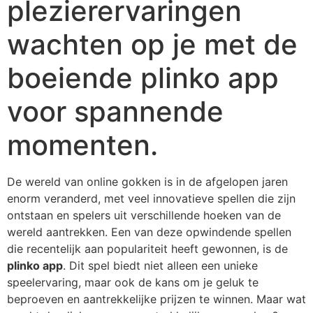
plezierervaringen
wachten op je met de
boeiende plinko app
voor spannende
momenten.
De wereld van online gokken is in de afgelopen jaren
enorm veranderd, met veel innovatieve spellen die zijn
ontstaan en spelers uit verschillende hoeken van de
wereld aantrekken. Een van deze opwindende spellen
die recentelijk aan populariteit heeft gewonnen, is de
plinko app
. Dit spel biedt niet alleen een unieke
speelervaring, maar ook de kans om je geluk te
beproeven en aantrekkelijke prijzen te winnen. Maar wat