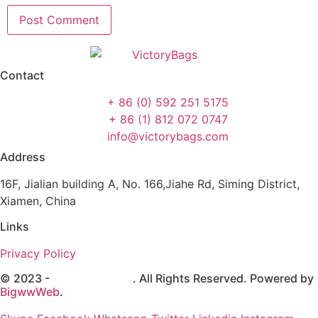
Contact
+ 86 (0) 592 251 5175
+ 86 (1) 812 072 0747
info@victorybags.com
Address
16F, Jialian building A, No. 166,Jiahe Rd, Siming District,
Xiamen, China
Links
Privacy Policy
© 2023 -
Victory Brands
. All Rights Reserved. Powered by
BigwwWeb
.