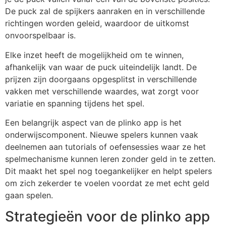
De puck zal de spijkers aanraken en in verschillende
richtingen worden geleid, waardoor de uitkomst
onvoorspelbaar is.
Elke inzet heeft de mogelijkheid om te winnen,
afhankelijk van waar de puck uiteindelijk landt. De
prijzen zijn doorgaans opgesplitst in verschillende
vakken met verschillende waardes, wat zorgt voor
variatie en spanning tijdens het spel.
Een belangrijk aspect van de plinko app is het
onderwijscomponent. Nieuwe spelers kunnen vaak
deelnemen aan tutorials of oefensessies waar ze het
spelmechanisme kunnen leren zonder geld in te zetten.
Dit maakt het spel nog toegankelijker en helpt spelers
om zich zekerder te voelen voordat ze met echt geld
gaan spelen.
Strategieën voor de plinko app