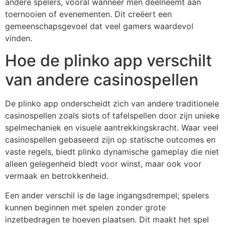
andere spelers, vooral wanneer men deelneemt aan
toernooien of evenementen. Dit creëert een
gemeenschapsgevoel dat veel gamers waardevol
vinden.
Hoe de plinko app verschilt
van andere casinospellen
De plinko app onderscheidt zich van andere traditionele
casinospellen zoals slots of tafelspellen door zijn unieke
spelmechaniek en visuele aantrekkingskracht. Waar veel
casinospellen gebaseerd zijn op statische outcomes en
vaste regels, biedt plinko dynamische gameplay die niet
alleen gelegenheid biedt voor winst, maar ook voor
vermaak en betrokkenheid.
Een ander verschil is de lage ingangsdrempel; spelers
kunnen beginnen met spelen zonder grote
inzetbedragen te hoeven plaatsen. Dit maakt het spel