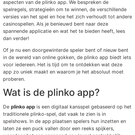
aspecten van de plinko app. We bespreken de
spelregels, strategieën om te winnen, de verschillende
versies van het spel en hoe het zich verhoudt tot andere
casinospellen. Als je benieuwd bent naar deze
spannende applicatie en wat het te bieden heeft, lees
dan verder!
Of je nu een doorgewinterde speler bent of nieuw bent
in de wereld van online gokken, de plinko app biedt iets
voor iedereen. Het is tijd om te ontdekken wat deze
app zo uniek maakt en waarom je het absoluut moet
proberen.
Wat is de plinko app?
De
plinko app
is een digitaal kansspel gebaseerd op het
traditionele plinko-spel, dat vaak te zien is in
spelshows. In de app plaatsen spelers hun inzetten en
laten ze een puck vallen door een reeks spijkers,