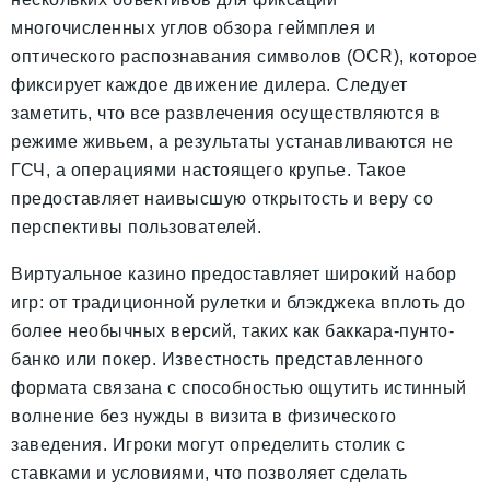
многочисленных углов обзора геймплея и
оптического распознавания символов (OCR), которое
фиксирует каждое движение дилера. Следует
заметить, что все развлечения осуществляются в
режиме живьем, а результаты устанавливаются не
ГСЧ, а операциями настоящего крупье. Такое
предоставляет наивысшую открытость и веру со
перспективы пользователей.
Виртуальное казино предоставляет широкий набор
игр: от традиционной рулетки и блэкджека вплоть до
более необычных версий, таких как баккара-пунто-
банко или покер. Известность представленного
формата связана с способностью ощутить истинный
волнение без нужды в визита в физического
заведения. Игроки могут определить столик с
ставками и условиями, что позволяет сделать