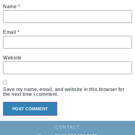
Name
*
Email
*
Website
Save my name, email, and website in this browser for
the next time I comment.
CONTACT