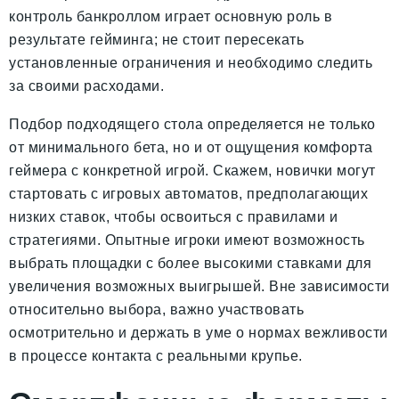
контроль банкроллом играет основную роль в
результате гейминга; не стоит пересекать
установленные ограничения и необходимо следить
за своими расходами.
Подбор подходящего стола определяется не только
от минимального бета, но и от ощущения комфорта
геймера с конкретной игрой. Скажем, новички могут
стартовать с игровых автоматов, предполагающих
низких ставок, чтобы освоиться с правилами и
стратегиями. Опытные игроки имеют возможность
выбрать площадки с более высокими ставками для
увеличения возможных выигрышей. Вне зависимости
относительно выбора, важно участвовать
осмотрительно и держать в уме о нормах вежливости
в процессе контакта с реальными крупье.