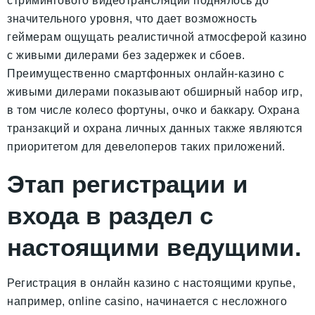
стримингового видеотрансляции поднялось до
значительного уровня, что дает возможность
геймерам ощущать реалистичной атмосферой казино
с живыми дилерами без задержек и сбоев.
Преимущественно смартфонных онлайн-казино с
живыми дилерами показывают обширный набор игр,
в том числе колесо фортуны, очко и баккару. Охрана
транзакций и охрана личных данных также являются
приоритетом для девелоперов таких приложений.
Этап регистрации и
входа в раздел с
настоящими ведущими.
Регистрация в онлайн казино с настоящими крупье,
например, online casino, начинается с несложного