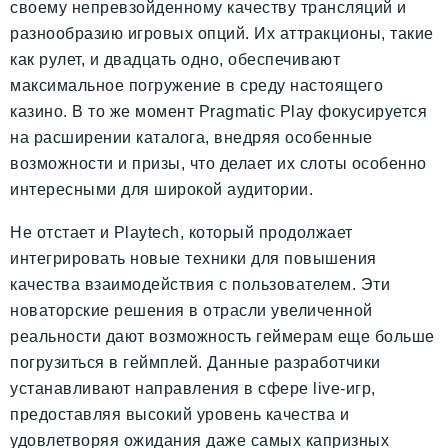
своему непревзойденному качеству трансляций и
разнообразию игровых опций. Их аттракционы, такие
как рулет, и двадцать одно, обеспечивают
максимальное погружение в среду настоящего
казино. В то же момент Pragmatic Play фокусируется
на расширении каталога, внедряя особенные
возможности и призы, что делает их слоты особенно
интересными для широкой аудитории.
Не отстает и Playtech, который продолжает
интегрировать новые техники для повышения
качества взаимодействия с пользователем. Эти
новаторские решения в отрасли увеличенной
реальности дают возможность геймерам еще больше
погрузиться в геймплей. Данные разработчики
устанавливают направления в сфере live-игр,
предоставляя высокий уровень качества и
удовлетворяя ожидания даже самых капризных