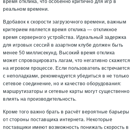
время отклика, что особенно критично для игр в
реальном времени.
Вдобавок к скорости загрузочного времени, важным
критерием является время отклика — откликное
время серверного устройства. Идеальный задержка
для игровых сессий в азартном клубе должен быть
менее 50 миллисекунд. Высокий время отклика
может спровоцировать лагам, что негативно скажется
на игровом процессе. Если пользователь встречается
с неполадками, рекомендуется убедиться в не только
сетевое соединение, но и качество оборудования:
маршрутизаторы и сетевые карты могут существенно
влиять на производительность.
Кроме того важно брать в расчёт вероятные барьеры
от стороны поставщика интернета. Некоторые
поставщики имеют возможность понижать скорость в