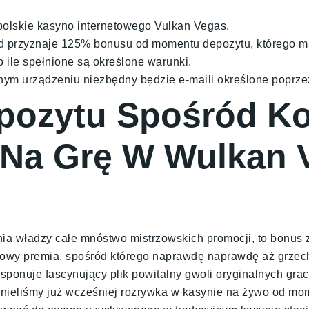
 polskie kasyno internetowego Vulkan Vegas.
ład przyznaje 125% bonusu od momentu depozytu, którego 
 ile spełnione są określone warunki.
ym urządzeniu niezbędny będzie e-maili określone poprzez
pоzуtu Spośród K
Nа Grę W Wulkаn V
a władzy całe mnóstwo mistrzowskich promocji, to bonus z
mowy premia, spośród którego naprawdę naprawdę aż grzec
ponuje fascynujący plik powitalny gwoli oryginalnych grac
nieliśmy już wcześniej rozrywka w kasynie na żywo od mo