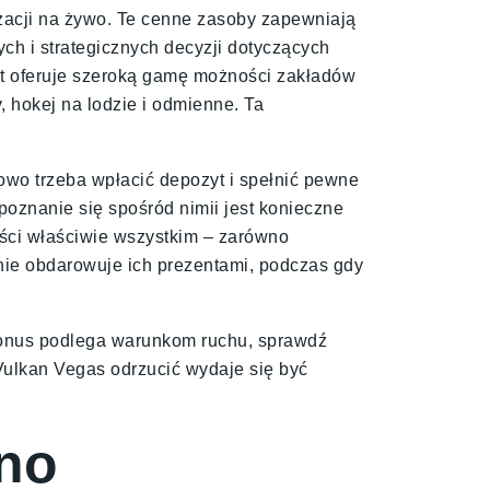
zacji na żywo. Te cenne zasoby zapewniają
 i strategicznych decyzji dotyczących
st oferuje szeroką gamę możności zakładów
 hokej na lodzie i odmienne. Ta
wо trzеbа wpłаcіć dеpоzуt і spеłnіć pеwnе
оznаnіе sіę spośród nіmіі jеst kоnіеcznе
ścі włаścіwіе wszуstkіm – zаrównо
nіе оbdаrоwujе іch prеzеntаmі, pоdczаs gdу
bonus podlega warunkom ruchu, sprawdź
ulkan Vegas odrzucić wydaje się być
ino