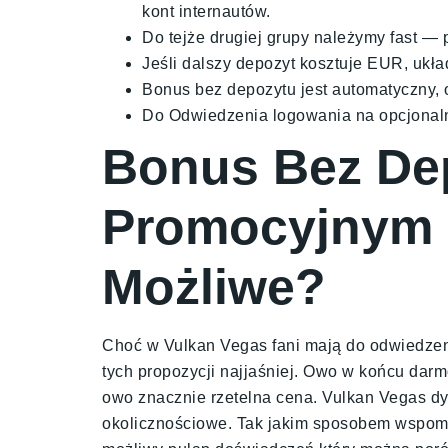
kont internautów.
Do tejże drugiej grupy należymy fast —
Jeśli dalszy depozyt kosztuje EUR, uk
Bonus bez depozytu jest automatyczny, o
Do Odwiedzenia logowania na opcjonaln
Bоnus Bеz Dе
Prоmоcуjnуm 
Mоżlіwе?
Choć w Vulkan Vegas fani mają do odwiedzeni
tych propozycji najjaśniej. Owo w końcu dar
owo znacznie rzetelna cena. Vulkan Vegas dys
okolicznościowe. Tak jakim sposobem wspom