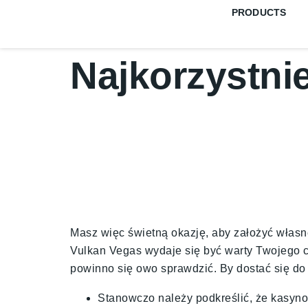
PRODUCTS
Najkorzystni
Masz więc świetną okazję, aby założyć własne
Vulkan Vegas wydaje się być warty Twojego 
powinno się owo sprawdzić. By dostać się do
Stanowczo należy podkreślić, że kasyn