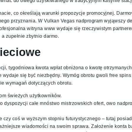
ównać do owego uzyskiwanego w tradycyjnym kasynie stac
cie, co określają warunki propozycje promocyjnej. Darm
tnego przyznania. W Vulkan Vegas nadprogram wyjąwszy de
rofesjonalna witryna www wydaje się rzeczywistym partner
 a zupełnie zbytnio darmo.
Sieciowe
cji, tygodniowa kwota wpłat obniżona o kwotę otrzymanyc
 wydaje się być niezbędny. Wymóg obrotu gwoli free spins
enie wymagań dotyczących obrotu.
om świeżych użytkowników.
 dyspozycji całe mnóstwo mistrzowskich ofert, owo nadpro
 czy coś w wyższym stopniu futurystycznego – tutaj posiad
niejsze wiadomości na swoim sprawa. Założenie konta ba