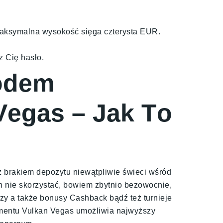
maksymalna wysokość sięga czterysta EUR.
 Cię hasło.
оdеm
еgаs – Jаk Tо
 brakiem depozytu niewątpliwie świeci wśród
h nie skorzystać, bowiem zbytnio bezowocnie,
zy a także bonusy Cashback bądź też turnieje
mentu Vulkan Vegas umożliwia najwyższy