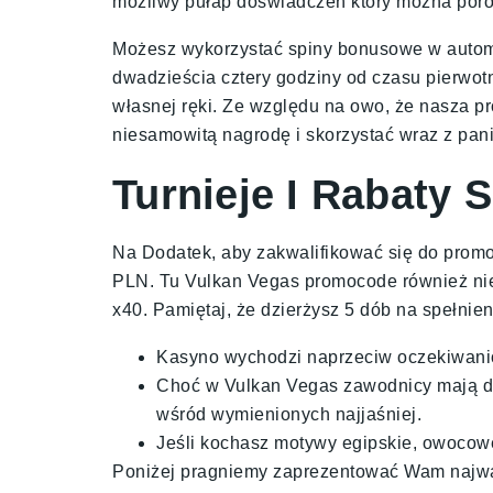
możliwy pułap doświadczeń który można por
Możesz wykorzystać spiny bonusowe w automa
dwadzieścia cztery godziny od czasu pierwo
własnej ręki. Ze względu na owo, że nasza p
niesamowitą nagrodę i skorzystać wraz z pani
Turnieje I Rabaty 
Na Dodatek, aby zakwalifikować się do promo
PLN. Tu Vulkan Vegas promocode również nie
x40. Pamiętaj, że dzierżysz 5 dób na spełni
Kasyno wychodzi naprzeciw oczekiwani
Choć w Vulkan Vegas zawodnicy mają do
wśród wymienionych najjaśniej.
Jeśli kochasz motywy egipskie, owocowe
Poniżej pragniemy zaprezentować Wam najważ