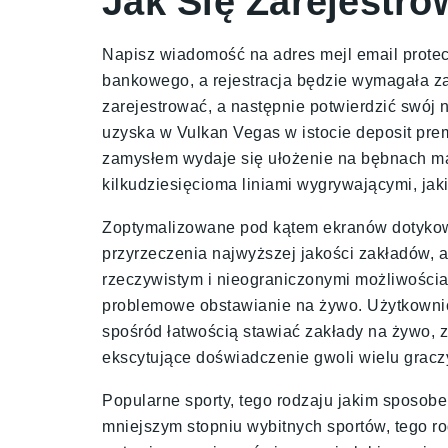
Jak Się Zarejestr
Napisz wiadomość na adres mejl email protec
bankowego, a rejestracja będzie wymagała z
zarejestrować, a następnie potwierdzić swój 
uzyska w Vulkan Vegas w istocie deposit pre
zamysłem wydaje się ułożenie na bębnach ma
kilkudziesięcioma liniami wygrywającymi, jak
Zoptymalizowane pod kątem ekranów dotykowy
przyrzeczenia najwyższej jakości zakładów, 
rzeczywistym i nieograniczonymi możliwościam
problemowe obstawianie na żywo. Użytkownicy
spośród łatwością stawiać zakłady na żywo, 
ekscytujące doświadczenie gwoli wielu gracz
Popularne sporty, tego rodzaju jakim sposobe
mniejszym stopniu wybitnych sportów, tego rod