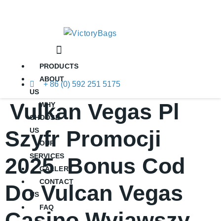
Skip
to
content
PRODUCTS
ABOUT
+ 86 (0) 592 251 5175
US
Vulkan Vegas Pl
WHY
CHOOSE
Szyfr Promocji
US
OUR
SERVICES
2025 ️ Bonus Cod
GALLERY
CONTACT
Do Vulcan Vegas
US
FAQ
Casino Wyjąwszy