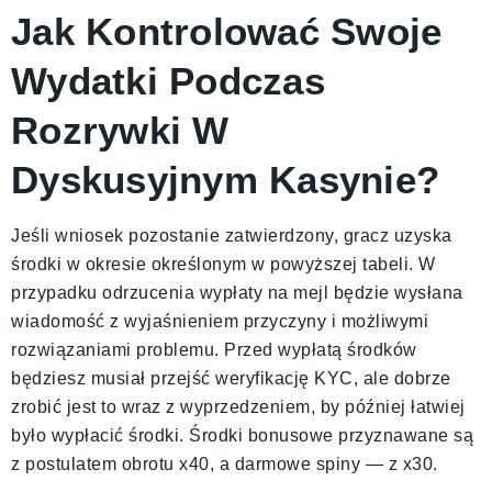
Jak Kontrolować Swoje
Wydatki Podczas
Rozrywki W
Dyskusyjnym Kasynie?
Jeśli wniosek pozostanie zatwierdzony, gracz uzyska
środki w okresie określonym w powyższej tabeli. W
przypadku odrzucenia wypłaty na mejl będzie wysłana
wiadomość z wyjaśnieniem przyczyny i możliwymi
rozwiązaniami problemu. Przed wypłatą środków
będziesz musiał przejść weryfikację KYC, ale dobrze
zrobić jest to wraz z wyprzedzeniem, by później łatwiej
było wypłacić środki. Środki bonusowe przyznawane są
z postulatem obrotu x40, a darmowe spiny — z x30.