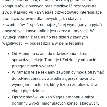
komputerów stołowych oraz możliwość rozgrywki na
żywo. Kasyno Vulkan Vegas przygotowało interesujące
promocje zarówno dla nowych, jak i stałych
zawodników. 1 spośród najczęściej wymaganych pytań
dotyczących kasyn online jest rzecz autoryzacji. W
sytuacji Vulkan Bet Casino nie dzierży żadnych
wątpliwości — podest działa w pełni legalnie.
Od Momentu czasu do odwiedzenia okresu
sprawdzaj sekcje Turnieje i Zniżki, by odrzucić
przegapić tych wydarzeń.
W ramach tejże reklamy zawodnicy mogą otrzymać
do odwiedzenia zł, a środki są przyznawane z
wymogiem ruchu x5, który trzeba zrealizować w
ciągu pięć dzionki.
Oprócz slotów, Vulkan Vegas proponuje także
ogromny wybór imponujących konsol stołowych.