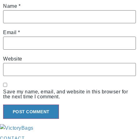
Name
*
Email
*
Website
Save my name, email, and website in this browser for
the next time I comment.
CONTACT