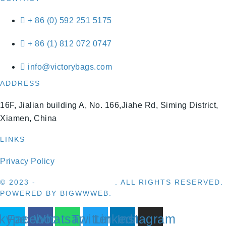
+ 86 (0) 592 251 5175
+ 86 (1) 812 072 0747
info@victorybags.com
ADDRESS
16F, Jialian building A, No. 166,Jiahe Rd, Siming District,
Xiamen, China
LINKS
Privacy Policy
© 2023 -
VICTORY BRANDS
. ALL RIGHTS RESERVED.
POWERED BY
BIGWWWEB
.
kype
Facebook
Whatsapp
Twitter
Linkedin
Instagram