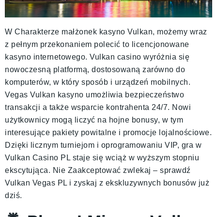
W Charakterze małżonek kasyno Vulkan, możemy wraz
z pełnym przekonaniem polecić to licencjonowane
kasyno internetowego. Vulkan casino wyróżnia się
nowoczesną platformą, dostosowaną zarówno do
komputerów, w który sposób i urządzeń mobilnych.
Vegas Vulkan kasyno umożliwia bezpieczeństwo
transakcji a także wsparcie kontrahenta 24/7. Nowi
użytkownicy mogą liczyć na hojne bonusy, w tym
interesujące pakiety powitalne i promocje lojalnościowe.
Dzięki licznym turniejom i oprogramowaniu VIP, gra w
Vulkan Casino PL staje się wciąż w wyższym stopniu
ekscytująca. Nie Zaakceptować zwlekaj – sprawdź
Vulkan Vegas PL i zyskaj z ekskluzywnych bonusów już
dziś.