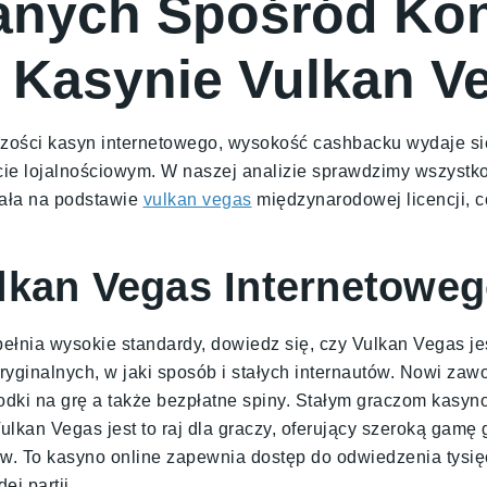
anych Spośród Ko
Kasynie Vulkan V
zości kasyn internetowego, wysokość cashbacku wydaje si
ie lojalnościowym. W naszej analizie sprawdzimy wszystko
iała na podstawie
vulkan vegas
międzynarodowej licencji, c
lkan Vegas Internetowe
pełnia wysokie standardy, dowiedz się, czy Vulkan Vegas je
ryginalnych, w jaki sposób i stałych internautów. Nowi za
odki na grę a także bezpłatne spiny. Stałym graczom kasyn
lkan Vegas jest to raj dla graczy, oferujący szeroką gamę 
ów. To kasyno online zapewnia dostęp do odwiedzenia tysię
j partii.