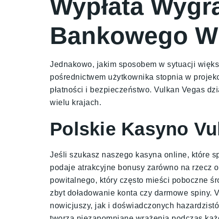
Wypłata Wygr
Bankowego W 
Jednakowo, jakim sposobem w sytuacji więks
pośrednictwem użytkownika stopnia w projekc
płatności i bezpieczeństwo. Vulkan Vegas dz
wielu krajach.
Polskie Kasyno Vu
Jeśli szukasz naszego kasyna online, które s
podaje atrakcyjne bonusy zarówno na rzecz o
powitalnego, który często mieści poboczne śr
zbyt doładowanie konta czy darmowe spiny. Vu
nowicjuszy, jak i doświadczonych hazardzist
tworzą niezapomniane wrażenia podczas każde