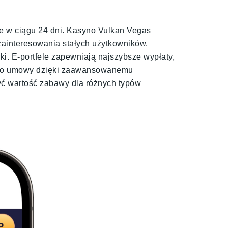
e w ciągu 24 dni. Kasyno Vulkan Vegas
 zainteresowania stałych użytkowników.
ki. E-portfele zapewniają najszybsze wypłaty,
dego umowy dzięki zaawansowanemu
yć wartość zabawy dla różnych typów