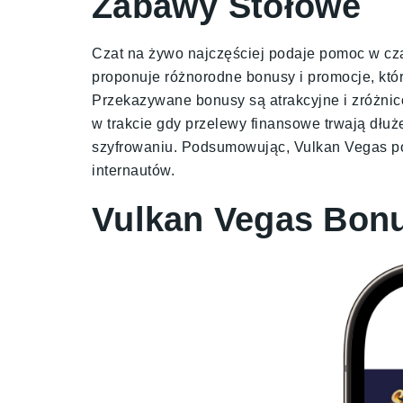
Zabawy Stołowe
Czat na żywo najczęściej podaje pomoc w cz
proponuje różnorodne bonusy i promocje, któr
Przekazywane bonusy są atrakcyjne i zróżnico
w trakcie gdy przelewy finansowe trwają d
szyfrowaniu. Podsumowując, Vulkan Vegas po
internautów.
Vulkan Vegas Bonu