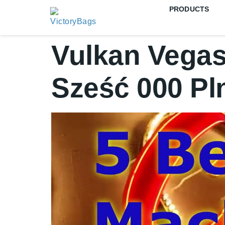
PRODUCTS
Vulkan Vegas
Sześć 000 Pl