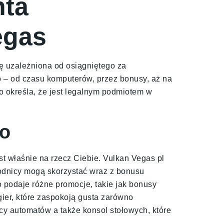
nta
egas
ę uzależniona od osiągniętego za
 – od czasu komputerów, przez bonusy, aż na
o określa, że jest legalnym podmiotem w
go
st właśnie na rzecz Ciebie. Vulkan Vegas pl
wodnicy mogą skorzystać wraz z bonusu
o podaje różne promocje, takie jak bonusy
gier, które zaspokoją gusta zarówno
cy automatów a także konsol stołowych, które