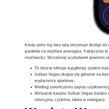
Kiedy jemu się owo uda otrzymuje dostęp do
punktów na możliwe pieniądze. Faktycznie to
możliwości. Wcześniej aczkolwiek powinno si
To obszar oferuje wyjątkowy system loj
Vulkan Vegas skupia się głównie na kas
wydarzenia sportowe.
Według zakończeniu zapisu użytkownicy
Wirtualne kasyno Vulkan Vegas bardzo wł
intuicyjna, czytelna, łatwa w nawigacji.