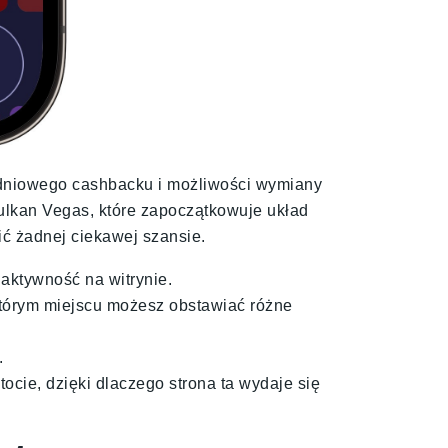
odniowego cashbacku i możliwości wymiany
ulkan Vegas, które zapoczątkowuje układ
ić żadnej ciekawej szansie.
aktywność na witrynie.
którym miejscu możesz obstawiać różne
.
ocie, dzięki dlaczego strona ta wydaje się