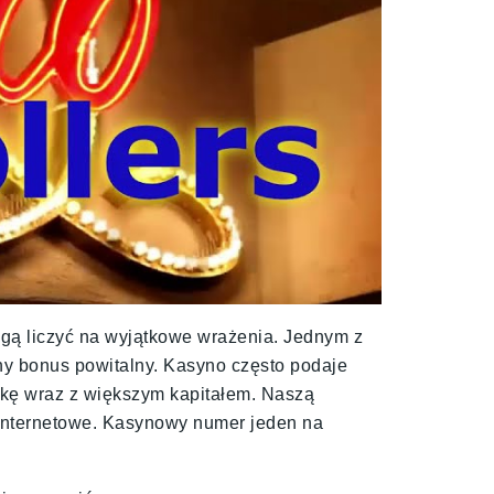
ogą liczyć na wyjątkowe wrażenia. Jednym z
ny bonus powitalny. Kasyno często podaje
kę wraz z większym kapitałem. Naszą
 internetowe. Kasynowy numer jeden na