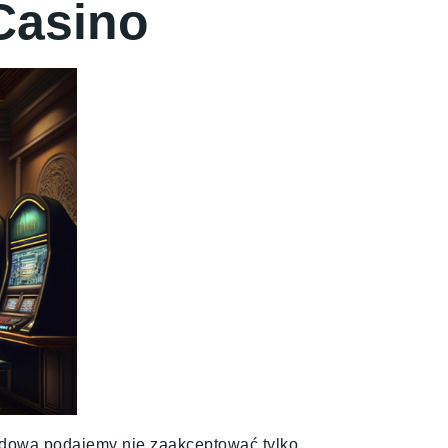
Casino
rdowa podajemy nie zaakceptować tylko