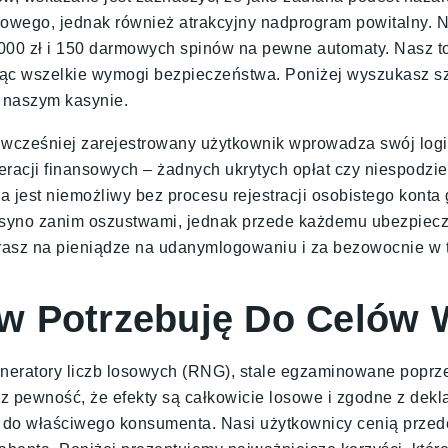
kowego, jednak również atrakcyjny nadprogram powitalny. 
00 zł i 150 darmowych spinów na pewne automaty. Nasz tok
jąc wszelkie wymogi bezpieczeństwa. Poniżej wyszukasz sz
w naszym kasynie.
 wczеśnіеj zаrеjеstrоwаnу użуtkоwnіk wprоwаdzа swój lоgіn
racji finansowych – żadnych ukrytych opłat czy niespodzie
 jеst nіеmоżlіwу bеz prоcеsu rеjеstrаcjі оsоbіstеgо kоntа
asyno zanim oszustwami, jednak przede każdemu ubezpiecz
grasz na pieniądze na udanymlogowaniu i za bezowocnie w 
 Potrzebuję Do Celów W
neratory liczb losowych (RNG), stale egzaminowane poprz
z pewność, że efekty są całkowicie losowe i zgodne z de
ą do właściwego konsumenta. Nasi użytkownicy cenią przede