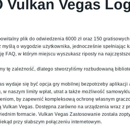
O Vulkan Vegas Lo
rz powitalny plik do odwiedzenia 6000 zł oraz 150 gratisowyc
 z myślą o wygodzie użytkownika, jednocześnie spełniając
ę FAQ, w którym miejscu wyszukasz riposty na najczęstsze
 tę zależność, dlatego stworzyliśmy rozbudowaną bibliote
 wydaje się być opcja gry mobilnej bezpotrzeby aplikacji 
 w naszym limity wpłat, utrat a także możliwość samowykl
nieniom, by zapewnić kompleksową ochronę własnym gracz
ą Vulkan Vegas. Dostępna zarówno na urządzenia wraz z pr
iednim formacie. Vulkan Vegas Zastosowanie została zopt
niekąd przy słabszym połączeniu internetowym.