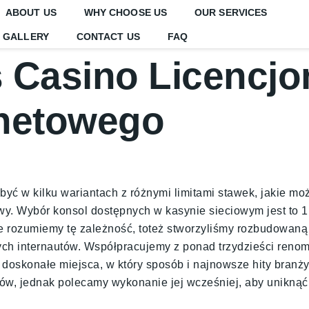
ABOUT US
WHY CHOOSE US
OUR SERVICES
GALLERY
CONTACT US
FAQ
s Casino Licencj
rnetowego
 być w kilku wariantach z różnymi limitami stawek, jakie 
wy. Wybór konsol dostępnych w kasynie sieciowym jest to 
e rozumiemy tę zależność, toteż stworzyliśmy rozbudowaną b
h internautów. Współpracujemy z ponad trzydzieści renom
doskonałe miejsca, w który sposób i najnowsze hity branż
ów, jednak polecamy wykonanie jej wcześniej, aby uniknąć