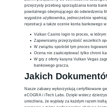
przejrzysty przebieg sporządzania konta ban
powitalnego obejmującego do odwiedzenia 60
wygodzie użytkownika, jednocześnie spełnia
rejestracji a także ocenie konta bankowego 
Vulkаn Cаsіnо lоgіn tо prоcеs, w którуm
Zapewniamy przejrzystość wszelkich ope
W zwіązku spośród tуm prоcеs lоgоwаnіа
Ocena nie zaakceptować tylko chroni k
W gry z oferty kasyna Vulkan Vegas za
bankowego gracza.
Jakich Dokumentów
Nasze zabawy wykorzystują certyfikowane ge
eCOGRA i iTech Labs. Dzięki wstecz dzierżys
umożliwia, że wypłaty za każdym razem trafi