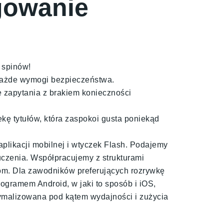
gowanie
h spinów!
 każde wymogi bezpieczeństwa.
 zapytania z brakiem konieczności
kę tytułów, która zaspokoi gusta poniekąd
aplikacji mobilnej i wtyczek Flash. Podajemy
uczenia. Współpracujemy z strukturami
om. Dla zawodników preferujących rozrywkę
ogramem Android, w jaki to sposób i iOS,
ymalizowana pod kątem wydajności i zużycia