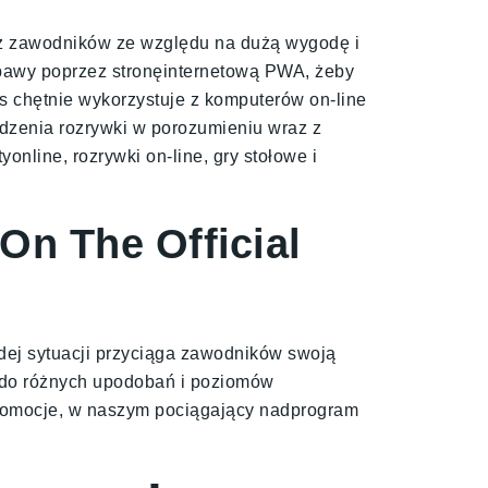
ez zawodników ze względu na dużą wygodę i
bawy poprzez stronęinternetową PWA, żeby
s chętnie wykorzystuje z komputerów on-line
dzenia rozrywki w porozumieniu wraz z
nline, rozrywki on-line, gry stołowe i
On The Official
ej sytuacji przyciąga zawodników swoją
h do różnych upodobań i poziomów
promocje, w naszym pociągający nadprogram