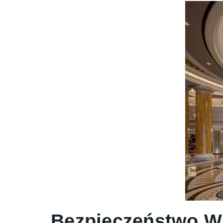
Bezpieczeństwo W 