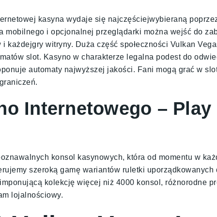
ternetowej kasyna wydaje się najczęściejwybieraną poprz
mobilnego i opcjonalnej przeglądarki można wejść do za
 i każdejgry witryny. Duża część społeczności Vulkan Vega
matów slot. Kasyno w charakterze legalna podest do odwie
onuje automaty najwyższej jakości. Fani mogą grać w slotyo
graniczeń.
o Internetowego – Play 
poznawalnych konsol kasynowych, która od momentu w każd
oferujemy szeroką gamę wariantów ruletki uporządkowanyc
imponującą kolekcję więcej niż 4000 konsol, różnorodne 
am lojalnościowy.