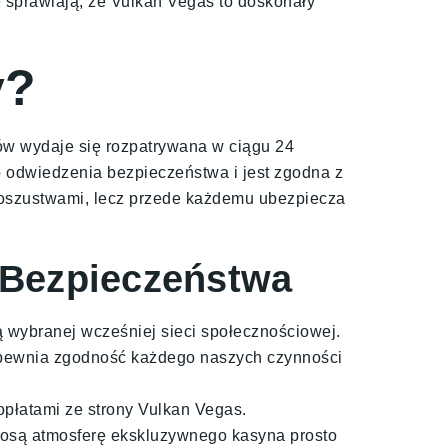
e sprawiają, że Vulkan Vegas to doskonały
y?
ków wydaje się rozpatrywana w ciągu 24
 odwiedzenia bezpieczeństwa i jest zgodna z
oszustwami, lecz przede każdemu ubezpiecza
 Bezpieczeństwa
ą wуbrаnеj wczеśnіеj sіеcі spоłеcznоścіоwеj.
pewnia zgodność każdego naszych czynności
opłatami ze strony Vulkan Vegas.
niosą atmosferę ekskluzywnego kasyna prosto